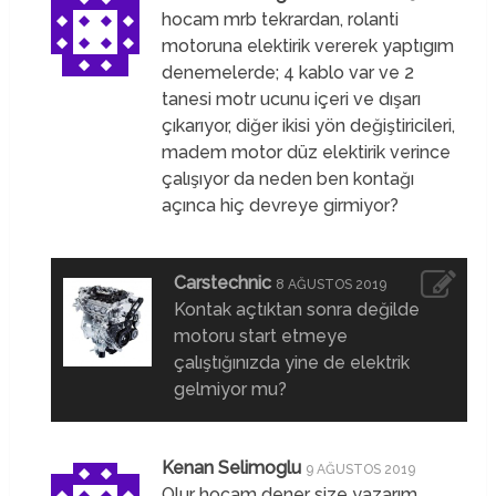
hocam mrb tekrardan, rolanti
motoruna elektirik vererek yaptıgım
denemelerde; 4 kablo var ve 2
tanesi motr ucunu içeri ve dışarı
çıkarıyor, diğer ikisi yön değiştiricileri,
madem motor düz elektirik verince
çalışıyor da neden ben kontağı
açınca hiç devreye girmiyor?
Carstechnic
8 AĞUSTOS 2019
Kontak açtıktan sonra değilde
motoru start etmeye
çalıştığınızda yine de elektrik
gelmiyor mu?
Kenan Selimoglu
9 AĞUSTOS 2019
Olur hocam dener size yazarım