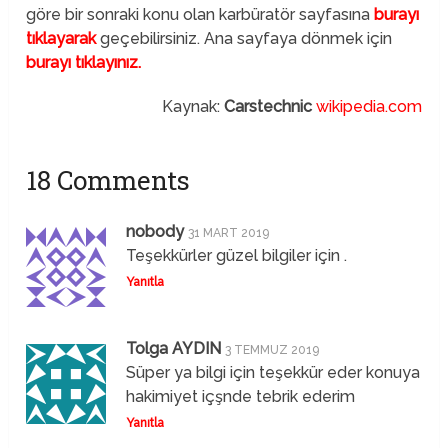
göre bir sonraki konu olan karbüratör sayfasına
burayı
tıklayarak
geçebilirsiniz. Ana sayfaya dönmek için
burayı tıklayınız.
Kaynak:
Carstechnic
wikipedia.com
18 Comments
nobody
31 MART 2019
Teşekkürler güzel bilgiler için .
Yanıtla
Tolga AYDIN
3 TEMMUZ 2019
Süper ya bilgi için teşekkür eder konuya
hakimiyet içşnde tebrik ederim
Yanıtla