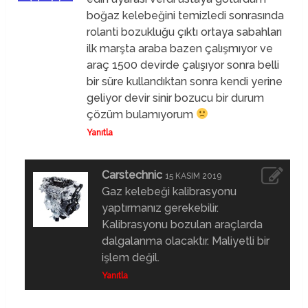
boğaz kelebeğini temizledi sonrasında
rolanti bozukluğu çıktı ortaya sabahları
ilk marşta araba bazen çalışmıyor ve
araç 1500 devirde çalışıyor sonra belli
bir süre kullandıktan sonra kendi yerine
geliyor devir sinir bozucu bir durum
çözüm bulamıyorum
Yanıtla
Carstechnic
15 KASIM 2019
Gaz kelebeği kalibrasyonu
yaptırmanız gerekebilir.
Kalibrasyonu bozulan araçlarda
dalgalanma olacaktır. Maliyetli bir
işlem değil.
Yanıtla