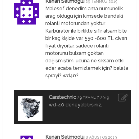
Kenan Selimoglu
29 TEMMUZ 2019
Malesef denedim ama numunelik
araç oldugu için kimsede bendeki
rolanti motorundan yoktur.
Karbüratör ile birlikte sıfır alsam bile
bir kaç kişide var, 550 -600 TL civarı
fiyat diyorlar, sadece rolanti
motorunu bulsam çoktan
değişmiştim. ucuna ne sıksam etki
eder acaba temizlemek için? balata
sprayi? wd40?
Carstechnic
29 TEMMUZ 2019
wd-40 deneyebilirsiniz.
Kenan Selimoglu
8 AĞUSTOS 2019