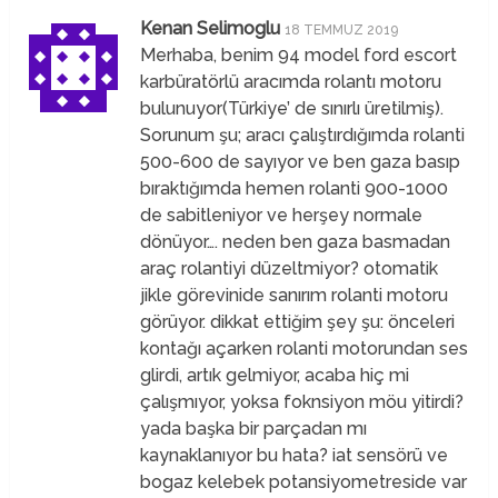
Kenan Selimoglu
18 TEMMUZ 2019
Merhaba, benim 94 model ford escort
karbüratörlü aracımda rolantı motoru
bulunuyor(Türkiye’ de sınırlı üretilmiş).
Sorunum şu; aracı çalıştırdığımda rolanti
500-600 de sayıyor ve ben gaza basıp
bıraktığımda hemen rolanti 900-1000
de sabitleniyor ve herşey normale
dönüyor…. neden ben gaza basmadan
araç rolantiyi düzeltmiyor? otomatik
jikle görevinide sanırım rolanti motoru
görüyor. dikkat ettiğim şey şu: önceleri
kontağı açarken rolanti motorundan ses
glirdi, artık gelmiyor, acaba hiç mi
çalışmıyor, yoksa foknsiyon möu yitirdi?
yada başka bir parçadan mı
kaynaklanıyor bu hata? iat sensörü ve
bogaz kelebek potansiyometreside var