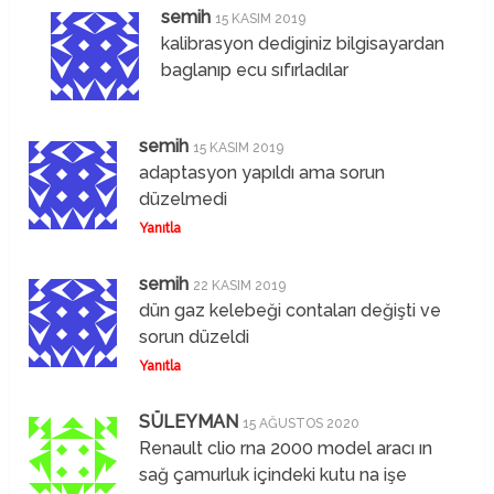
semih
15 KASIM 2019
kalibrasyon dediginiz bilgisayardan
baglanıp ecu sıfırladılar
semih
15 KASIM 2019
adaptasyon yapıldı ama sorun
düzelmedi
Yanıtla
semih
22 KASIM 2019
dün gaz kelebeği contaları değişti ve
sorun düzeldi
Yanıtla
SÜLEYMAN
15 AĞUSTOS 2020
Renault clio rna 2000 model aracı ın
sağ çamurluk içindeki kutu na işe